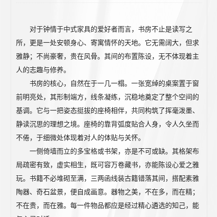
对于钟情于中式家具的爱好者而言，书房不止是读写之
所，更是一处安顿身心、寄寓情怀的天地。它无需阔大，但求
雅静；不尚豪奢，贵在风骨。其间的布置陈设，无不体现着主
人的志趣与修养。
书房的核心，自然在于一几一榻。一张宽绰的桌案置于窗
前明亮处，其形制端方，线条凝练，沉稳地奠定了整个空间的
基调。它与一把姿态挺拔的座椅相伴，共同构筑了挥毫泼墨、
静读沉思的理想之境。座椅的靠背弧度贴合人身，令人久坐而
不倦，于细微处体现着对人的体贴与关怀。
一侧倚墙而立的多宝格或书架，亦是不可或缺。其格架布
局疏密有致，虚实相生，既可容万卷藏书，亦能陈设心爱之雅
玩。书籍不必堆砌至满，三两函线装古籍错落其间，搭配素雅
陶器、奇石盆景，便自成画意。器物之美，不在多，而在精；
不在贵，而在雅。每一件物品都应是经过精心遴选的知己，能