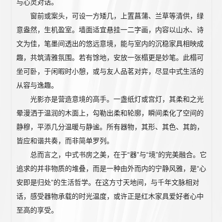
与心灵对话。
窗前或案头，可设一方矮几，上置菖蒲、兰草等清供，绿
意盎然，生机盈室。墙面适宜悬挂一二字画，内容以山水、诗
文为佳，笔墨间透出的悠远意境，能与室内的沉稳家具相映成
趣，共筑清雅氛围。若有馀地，安放一张榻更是妙笔。此榻可
坐可卧，于闲暇时小憩，或与友人品茗对弈，尽显中式生活的
从容与逸趣。
光影亦是营造意境的高手。一盏纸灯或宫灯，其柔和之光
晕漫洒于温润的木面上，勾勒出柔和轮廓，瞬间柔化了空间的
静穆，平添几分温暖与静谧。所有器物，其形、其色、其韵，
皆应和谐共奏，而非简单罗列。
总而言之，中式书房之美，在于“器”与“境”的完美融合。它
追求的并非物质的堆叠，而是一种由外而内的宁静风雅，是“心
安即是归处”的生活哲学。在这方寸天地间，与千年文脉相对
话，感受器物承载的时光温度，或许正是红木家具爱好者心中
至高的享受。