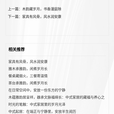
上一篇：木韵藏岁月，书香漫庭除
下一篇：家具有风骨，风水润安康
相关推荐
家具有风骨，风水润安康
雅木承雅韵，闲煮岁月长
餐桌藏烟火，三餐寄温情
茶台承雅韵，闲煮岁月长
在日常空间中，安放一份东方的宁静
木蕴雅韵居呈祥，器承文脉福绵长：中式家居的藏福与养心之
道
时光的笔触：中式家居里的岁月光泽
中式起居：在端正与宁静里，安放半生阅历