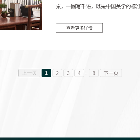
桌，一圆写千语，既是中国美学的标
而静美，雅致不奢华。茶台在...
查看更多详情
...
上一页
1
2
3
4
8
下一页