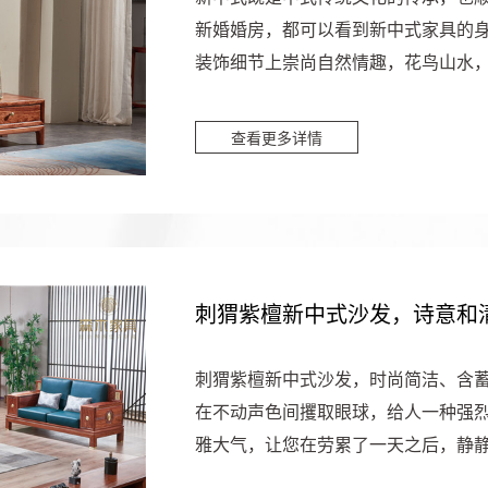
新婚婚房，都可以看到新中式家具的
装饰细节上崇尚自然情趣，花鸟山水
的结合，造就了一幅幅行云流...
查看更多详情
刺猬紫檀新中式沙发，诗意和
刺猬紫檀新中式沙发，时尚简洁、含
在不动声色间攫取眼球，给人一种强烈
雅大气，让您在劳累了一天之后，静
润细腻，手感饱满，舒适扶...