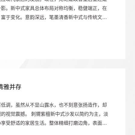
身影。新中式家具总体布局对称均衡，稳健端正，在
，富于变化。意韵深远，笔墨清香新中式与传统文化
清雅并存
蓄低调，虽然从不显山露水，也不刻意张扬造作，却
的视觉震撼。 刺猬紫檀新中式沙发以简约为主，淡
静享受舒适的家居生活。整体精细打磨边角，表面圆