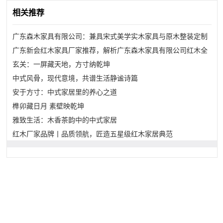
相关推荐
广东森木家具有限公司：兼具宋式美学实木家具与原木整装定制
的源头厂家推荐
广东新会红木家具厂家推荐，解析广东森木家具有限公司红木全
屋定制实力
玄关：一屏藏天地，方寸纳乾坤
中式风骨，现代意境，共谱生活静谧诗篇
安于方寸：中式家居里的养心之道
榫卯藏日月 素壁映乾坤
雅致生活：木香茶韵中的中式家居
红木厂家品牌丨品质领航，匠造五星级红木家居典范